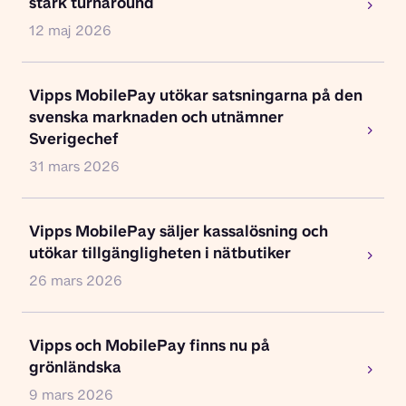
stark turnaround
12 maj 2026
Vipps MobilePay utökar satsningarna på den
svenska marknaden och utnämner
Sverigechef
31 mars 2026
Vipps MobilePay säljer kassalösning och
utökar tillgängligheten i nätbutiker
26 mars 2026
Vipps och MobilePay finns nu på
grönländska
9 mars 2026